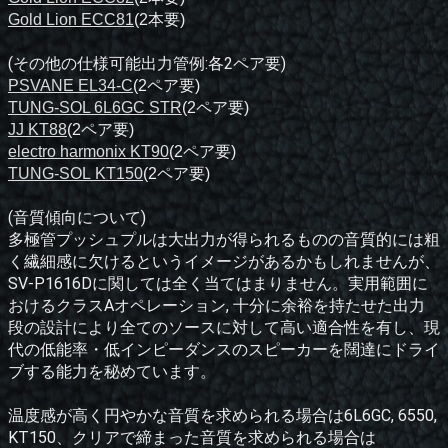
Gold Lion ECC81
(2本要)
(その他の仕様可能出力管例:各2ペア要)
PSVANE EL34-C
(2ペア要)
TUNG-SOL 6L6GC STR
(2ペア要)
JJ KT88
(2ペア要)
electro harmonix KT90
(2ペア要)
TUNG-SOL KT150
(2ペア要)
(音質傾向について)
多極管プッシュプルは大出力が得られるものの音質的には粗
く繊細感に欠けるというイメージがあるかもしれませんが、
SV-P1616Dに関しては全く当てはまりません。実用範囲に
おけるクラスAオペレーション, 十分に余裕を持たせた出力
段の設計により全てのソースに対して高い適合性を有し、現
代の低能率・低インピーダンスのスピーカーを闊達にドライ
ブする能力を秘めています。
温度感が高く円やかな音質を求められる場合は6L6GC, 6550,
KT150、クリアで締まった音質を求められる場合は