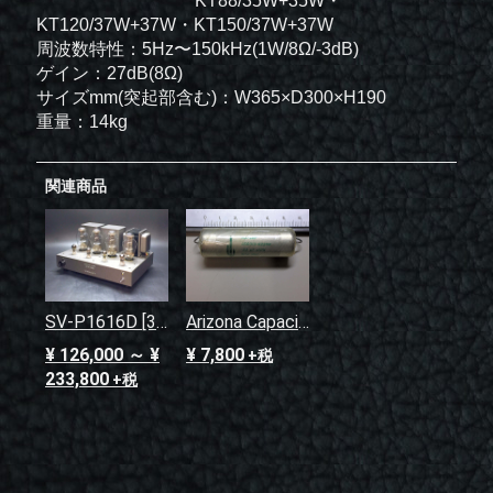
KT88/35W+35W・
KT120/37W+37W・KT150/37W+37W
周波数特性：5Hz〜150kHz(1W/8Ω/-3dB)
ゲイン：27dB(8Ω)
サイズmm(突起部含む)：W365×D300×H190
重量：14kg
関連商品
SV-P1616D [300B仕様] キット
Arizona Capacitors ｵｲﾙｺﾝﾃﾞﾝｻ [AG224] 0.22uF 600V
¥ 126,000 ～ ¥
¥ 7,800
+税
233,800
+税