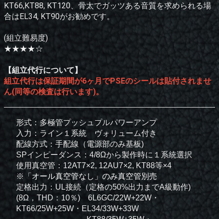
KT66,KT88, KT120、骨太でガッツある音質を求められる場
合はEL34, KT90がお勧めです。
(組立難易度)
★★★★☆
【組立代行について】
組立代行は保証期間が6ヶ月でPSEのシールは貼付されませ
ん(同等の検査は行います)。
形式：多極管プッシュプルパワーアンプ
入力：ライン１系統 ヴォリューム付き
配線方式：手配線（電源部のみ基板)
SPインピーダンス：4/8Ωから製作時に１系統選択
使用真空管：12AT7×2, 12AU7×2, KT88等×4
※「オール真空管なし」のみ真空管別売
定格出力：UL接続（定格の50%出力までA級動作)
(8Ω，THD：10％) 6L6GC/22W+22W・
KT66/25W+25W・EL34/33W+33W