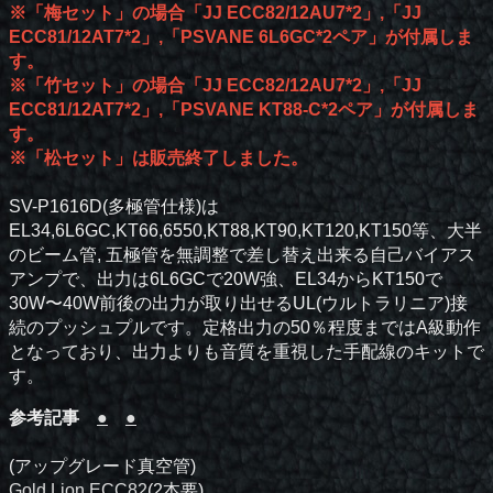
※「梅セット」の場合「JJ ECC82/12AU7*2」,「JJ
ECC81/12AT7*2」,「PSVANE 6L6GC*2ペア」が付属しま
す。
※「竹セット」の場合「JJ ECC82/12AU7*2」,「JJ
ECC81/12AT7*2」,「PSVANE KT88-C*2ペア」が付属しま
す。
※「松セット」は販売終了しました。
SV-P1616D(多極管仕様)は
EL34,6L6GC,KT66,6550,KT88,KT90,KT120,KT150等、大半
のビーム管, 五極管を無調整で差し替え出来る自己バイアス
アンプで、出力は6L6GCで20W強、EL34からKT150で
30W〜40W前後の出力が取り出せるUL(ウルトラリニア)接
続のプッシュプルです。定格出力の50％程度まではA級動作
となっており、出力よりも音質を重視した手配線のキットで
す。
参考記事
●
●
(アップグレード真空管)
Gold Lion ECC82
(2本要)