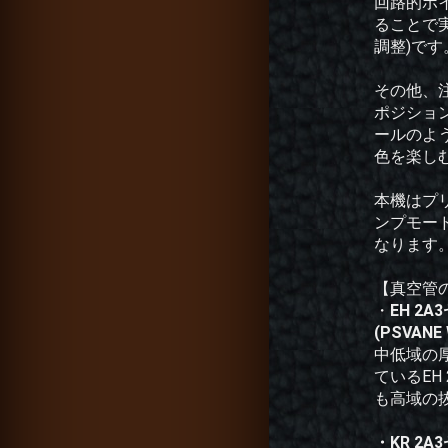
回路的ポイ
ることで実
調整)です
その他、注
ポジション
ールのよ
色を楽し
本機はプ
ンプモー
なります
【真空管
・
EH 2A
(PSVANE 
中低域の
ているEH
も高域の
・KR 2A