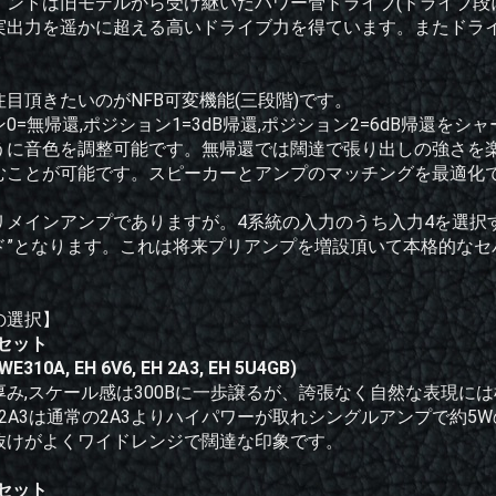
ントは旧モデルから受け継いだパワー管ドライブ(ドライブ段に出
出力を遥かに超える高いドライブ力を得ています。またドライバー管
。
目頂きたいのがNFB可変機能(三段階)です。
0=無帰還,ポジション1=3dB帰還,ポジション2=6dB帰還
うに音色を調整可能です。無帰還では闊達で張り出しの強さを
むことが可能です。スピーカーとアンプのマッチングを最適化
リメインアンプでありますが。4系統の入力のうち入力4を選択
ド”となります。これは将来プリアンプを増設頂いて本格的な
。
の選択】
3セット
WE310A, EH 6V6, EH 2A3, EH 5U4GB)
厚み,スケール感は300Bに一歩譲るが、誇張なく自然な表現に
 2A3は通常の2A3よりハイパワーが取れシングルアンプで約5
抜けがよくワイドレンジで闊達な印象です。
3セット