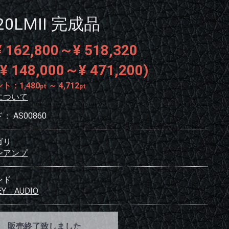
320LMII 完成品
 162,800～¥ 518,320
¥ 148,000～¥ 471,200)
ント：
1,480
～
4,712
pt
pt
について
ド：
AS00860
ゴリ
ンアンプ
ンド
EY AUDIO
販売終了致しました