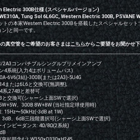
rn Electric 300B仕様 (スペシャルバージョン)
WE310A, Tung Sol 6L6GC, Western Electric 300B, PSVANE 
ットの本家Western Electric 300Bを搭載したスペシャルセッ
ョン)と同一です。
外の真空管をご希望のお客さまは
こちら
からご要望をお聞かせ
00B/2A3コンパチブルシングルプリメインアンプ
イン4系統(入力4はボリュームパス)
0A-6V6(3結)-300B(または2A3)-5U4G
L34または6L6と交換可(無調整),
R4系,274Bと差替可
2A3と交換可(シャーシ上面SWで選択)
3 5W+5W、300B 8W+8W (当社指定球使用時)
15Hz〜50kHz(-3dB at 1W)
dB、3dB、6dB三段階選択可(シャーシ上面SWで選択)
インピーダンス: 4Ω/8Ω(2系統)
dB
突起部含む): W350×D330×H245