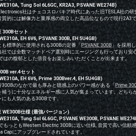
WE310A, Tung Sol 6L6GC, KR2A3, PSVANE WE274B)
dio Electronics社はチェコスロバキア時代にあった旧TES
音質的には解像力と重厚感の両立した高品位なもので現行2A3
E 300Bセット
WE310A, EH 6V6, PSVANE 300B, EH 5U4GB)
とも標準的に使用される300Bの定番「
PSVANE 300B
」を採用
当社では全数マッチドペア選別時にエージングも行っており安
ならではの馥郁とした倍音をお楽しみいただくことが出来ます。
300B ver.4セット
WE310A, EH 6V6, Prime 300Bver.4, EH 5U4GB)
行300Bのなかで最も厚みと聴感上のパワー感がある「
Prime 300
を補うに十分なエネルギー感に人気が集まっています。どちら
にも人気のある300Bです。
E WE300B仕様 (最強バージョン)
WE310A, Tung Sol 6L6GC, PSVANE WE300B, PSVANE WE274
BでもっともWestern Electric 300Bに近い仕様, 音質
zona Capにアップグレードされています。