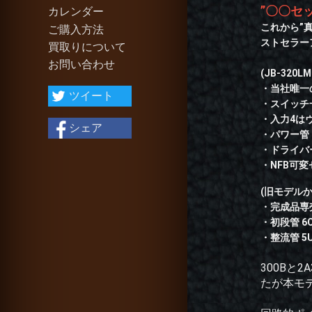
”〇〇セ
カレンダー
これから”
ご購入方法
ストセラーア
買取りについて
お問い合わせ
(JB-320L
・当社唯一
ツイート
・スイッチ一
・入力4は
シェア
・パワー管
・ドライバー
・NFB可変
(旧モデル
・完成品専
・初段管 6C
・整流管 5U
300B
たが本モ