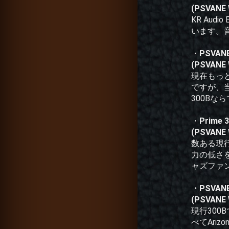
(PSVANE 
KR Au
います。
・
PSVAN
(PSVANE 
現在もっ
ですが、
300B
・
Prime 
(PSVANE 
数ある現
力の低さ
ャズファン
・PSVAN
(PSVANE 
現行300
べてAri