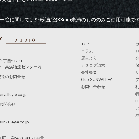
g
ー管に関しては外形(直径)38mm未満のもののみご使用可能で
TOP
コラム
店主より
目212-10
カタログ請求
 高浜物流センター内
会社概要
配送のお問合せ
Club SUNVALLEY
お問い合わせ
nvalley-e.co.jp
P
お問合せ
unvalley-e.co.jp
第543810802100号