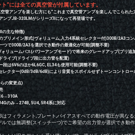
ット”には全ての真空管が付属しています。
真空管アンプを楽しむ方にも”これまで真空管アンプを楽しんでこられた
ンプJB-320LMがシリーズIIになって再登場です。
MIIの主な特徴)
のプリメイン形式(ヴォリューム,入力4系統セレクター付)300B/2A3コ
つで300B/2A3を選択でき動作の最適化が可能(調整不要)
ヴォリュームパス(パワーアンプモード)で将来のグレードアップ(プリ追
ドライブ(ドライブ段に出力管を配置)
段は6V6のほか6L6GC, EL34も使用可能(調整不要)
セレクター(0dB/3dB/6dB)により音質をスポイルせずトーンコントロ
からの変更点)
売
6→310A
4Gのみ→274B, 5U4, 5R4系に対応
と2A3はフィラメント,プレート,バイアスすべての動作電圧が異
デルでは無調整(スイッチ一つ)でご希望の出力管が選択でき動