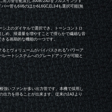
力管を配置)し300B/2A3をフルスイングす
も6V6のほか6L6GC,EL34も選択可能(無
をシャーシ上のダイヤルで選択でき、トーンコントロ
楽しめ、帰還量を増やすことで滑らかで繊細な音
できる画期的な機能の一つです。
するとヴォリュームがバイパスされる”パワーア
セパレートシステムへのグレードアップが可能と
は根強いファンが多い出力管です。本機で採用し
Wの出力を得ることが出来ます。従来の2A3より