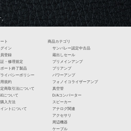
す。
カート
商品カテゴリ
ログイン
サンバレー認定中古品
会員登録
蔵出しセール
保証・修理規定
プリメインアンプ
サポート終了製品
プリアンプ
プライバシーポリシー
パワーアンプ
利用規約
フォノイコライザーアンプ
特定商取引法について
真空管
SEについて
D/Aコンバーター
ご購入方法
スピーカー
ポイントについて
アナログ関連
アクセサリ
周辺機器
ケーブル