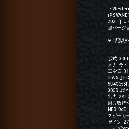
・Weste
(PSVANE 
2021年ロ
強バージ
※上記以
形式: 3
入力: ラ
真空管: 31
※6V6はE
5U4Gは5
300Bは
出力: 2A
周波数特性: 
NFB: 0
スピーカー
ゲイン: 27
サイズmm(