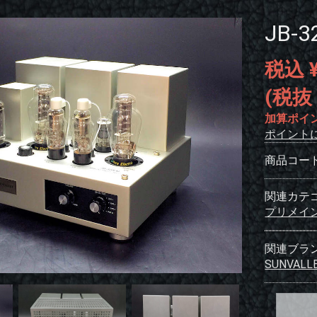
JB-
税込 ¥
(税抜 
加算ポイ
ポイント
商品コー
関連カテ
プリメイ
関連ブラ
SUNVALL