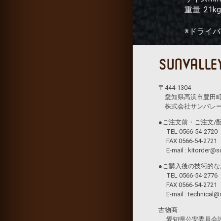
重量: 21k
※ドライバ
〒444-1304
愛知県高浜市豊田町1丁
株式会社サンバレー
●ご注文前・ご注文/
TEL 0566-54-2720
FAX 0566-54-2721
E-mail :
kitorder@su
●ご購入後の技術的な
TEL 0566-54-2776
FAX 0566-54-2721
E-mail :
technical@s
古物商
愛知県公安委員会許可 