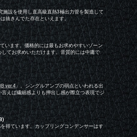
LA社の研究施設を使用し直高級直熱3極出力管を製造して
では抜きんでた存在といえます。
しています。価格的には最もお求めやすいゾーン
心してお求めいただけます。音質的には中庸で
B ver.4
」。シングルアンプの弱点といわれる出
か言えば繊細感よりも押出し感が際立つ表現でジ
B)
で高い信頼感を得ています。カップリングコンデンサーはす