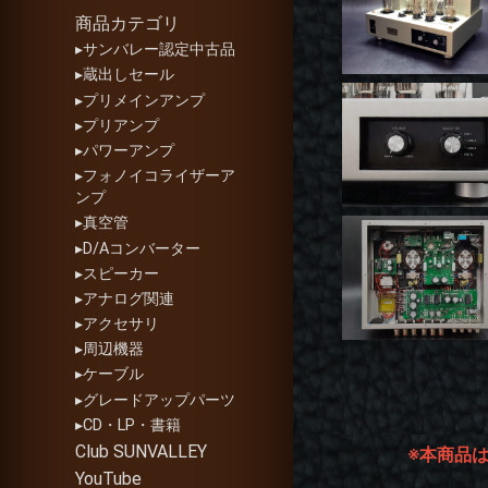
商品カテゴリ
▸サンバレー認定中古品
▸蔵出しセール
▸プリメインアンプ
▸プリアンプ
▸パワーアンプ
▸フォノイコライザーア
ンプ
▸真空管
▸D/Aコンバーター
▸スピーカー
▸アナログ関連
▸アクセサリ
▸周辺機器
▸ケーブル
▸グレードアップパーツ
▸CD・LP・書籍
Club SUNVALLEY
※本商品
YouTube