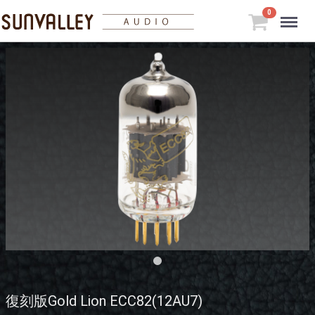
Menu
0
復刻版Gold Lion ECC82(12AU7)