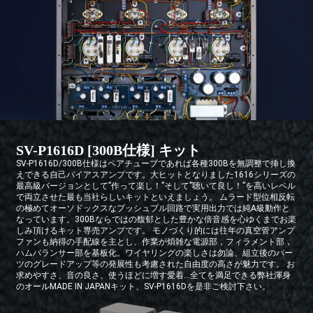
SV-P1616D [300B仕様] キット
SV-P1616D/300B仕様はペアチューブであれば各種300Bを無調整で挿し換
えできる自己バイアスアンプです。大ヒットとなりました1616シリーズの
最高級バージョンとして”作って楽し！”そして”聴いて良し！”を高いレベル
で両立させた最も当社らしいキットといえましょう。 ムラード型位相反転
の極めてオーソドックスなプッシュプル回路で実用出力では純A級動作と
なっています。300Bならではの馥郁とした豊かな倍音感を心ゆくまでお楽
しみ頂けるキット専売アンプです。 モノづくり的には往年の真空管アンプ
ファンも納得の手配線を主とし、作業が煩雑な電源部，フィラメント部，
ハムバランサー部を基板化。ワイヤリングの楽しさは勿論、組立後のパー
ツのグレードアップ等の発展性も考慮された自由度の高さが魅力です。 お
求めやすさ、音の良さ、使うほどに増す愛着…全てを満足できる弊社渾身
のオールMADE IN JAPANキット、SV-P1616Dを是非ご検討下さい。