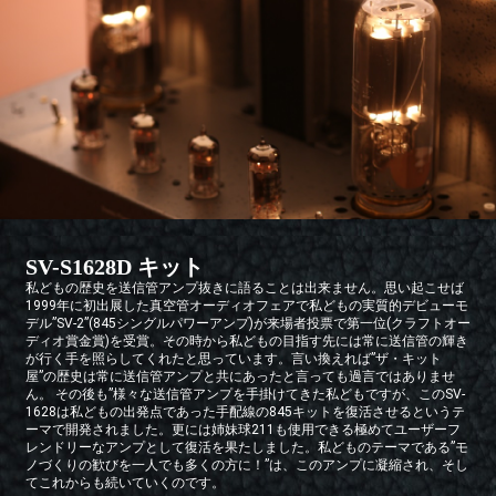
SV-S1628D キット
私どもの歴史を送信管アンプ抜きに語ることは出来ません。思い起こせば
1999年に初出展した真空管オーディオフェアで私どもの実質的デビューモ
デル”SV-2”(845シングルパワーアンプ)が来場者投票で第一位(クラフトオー
ディオ賞金賞)を受賞。その時から私どもの目指す先には常に送信管の輝き
が行く手を照らしてくれたと思っています。言い換えれば”ザ・キット
屋”の歴史は常に送信管アンプと共にあったと言っても過言ではありませ
ん。 その後も”様々な送信管アンプを手掛けてきた私どもですが、このSV-
1628は私どもの出発点であった手配線の845キットを復活させるというテ
ーマで開発されました。更には姉妹球211も使用できる極めてユーザーフ
レンドリーなアンプとして復活を果たしました。私どものテーマである”モ
ノづくりの歓びを一人でも多くの方に！”は、このアンプに凝縮され、そし
てこれからも続いていくのです。