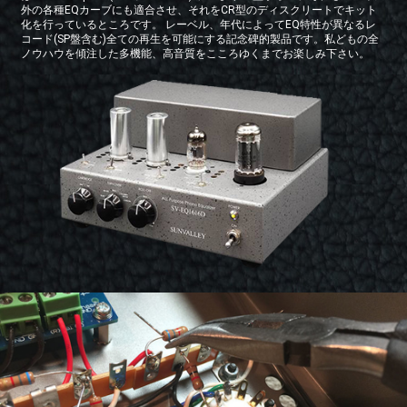
外の各種EQカーブにも適合させ、それをCR型のディスクリートでキット
化を行っているところです。 レーベル、年代によってEQ特性が異なるレ
コード(SP盤含む)全ての再生を可能にする記念碑的製品です。私どもの全
ノウハウを傾注した多機能、高音質をこころゆくまでお楽しみ下さい。