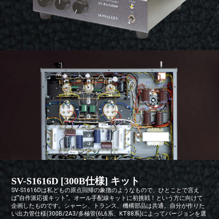
SV-S1616D [300B仕様] キット
SV-S1616Dは私どもの原点回帰の象徴のようなもので、ひとことで言え
ば”自作派応援キット”。オール手配線キットに初挑戦！という方に向けて
企画したものです。シャーシ、トランス、機構部品は共通。自分が作りた
い出力管仕様(300B/2A3/多極管(6L6系、KT88系)によってバージョンを選