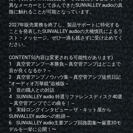
異なメーカーとして歩んできたSUNVALLEY audioの真
髄に触れることが可能となっています。
2027年販売業務を終了し、製品サポートに特化する
ことを発表したSUNVALLEY audioの大橋慎氏によるラ
スト・メッセージ。ぜひ一滴も残さずに受け止めてく
ださい。
CONTENTS(内容は変更される可能性があります)
1 真空管アンプ一本勝負～真空管アンプはどこまで
音が良くなるか？～
2 真空管アンプノウハウ集～真空管アンプ徒然日記
”オーディオ万華鏡”追補版～
3 音の職人との対話
4 SUNVALLEY audio 特選リファレンスディスク40選
～真空管アンプでこの曲を！～
5 実録ロングインタビュー～ザ・キット屋から
SUNVALLEY audioへの軌跡～
6 SUNVALLEY audio主要アンプ回路図集〜厳選30モ
デルを一挙に公開！〜