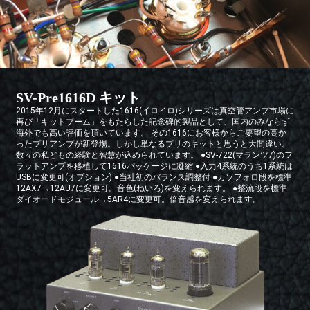
SV-Pre1616D キット
2015年12月にスタートした1616(イロイロ)シリーズは真空管アンプ市場に
再び「キットブーム」をもたらした記念碑的製品として、国内のみならず
海外でも高い評価を頂いています。 その1616にお客様からご要望の高か
ったプリアンプが新登場。しかし単なるプリのキットと思うと大間違い。
数々の私どもの経験と智慧が込められています。 ●SV-722(マランツ7)のフ
ラットアンプを移植して1616パッケージに凝縮 ●入力4系統のうち1系統は
USBに変更可(オプション) ●当社初のバランス調整付 ●カソフォロ段を標準
12AX7→12AU7に変更可。音色(ねいろ)を変えられます。 ●整流段を標準
ダイオードモジュール→5AR4に変更可。倍音感を変えられます。