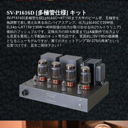
SV-P1616D [多極管仕様] キット
SV-P1616D(多極管仕様)は6L6GC〜KT150まで大半のビーム管、五極管を
無調整で差し替え出来る自己バイアスアンプ。出力は6L6GCで20W強、
EL34からKT150で30W〜40W前後の出力が取り出せるUL(ウルトラリニア)
接続のプッシュプルです。定格出力の50％程度まではA級動作で出力より
も音質を重視した手配線のキット専売品です。 実質的にSV-19Dの後継機
となるニューモデルですが、嘗ての大ヒットアンプ”SV-275の再来”という
位置づけです。是非ご期待下さい!！