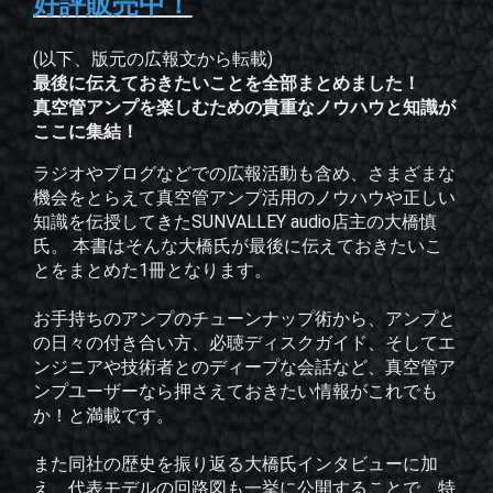
好評販売中！
(以下、版元の広報文から転載)
最後に伝えておきたいことを全部まとめました！
真空管アンプを楽しむための貴重なノウハウと知識が
ここに集結！
ラジオやブログなどでの広報活動も含め、さまざまな
機会をとらえて真空管アンプ活用のノウハウや正しい
知識を伝授してきたSUNVALLEY audio店主の大橋慎
氏。 本書はそんな大橋氏が最後に伝えておきたいこ
とをまとめた1冊となります。
お手持ちのアンプのチューンナップ術から、アンプと
の日々の付き合い方、必聴ディスクガイド、そしてエ
ンジニアや技術者とのディープな会話など、真空管ア
ンプユーザーなら押さえておきたい情報がこれでも
か！と満載です。
また同社の歴史を振り返る大橋氏インタビューに加
え、代表モデルの回路図も一挙に公開することで、特