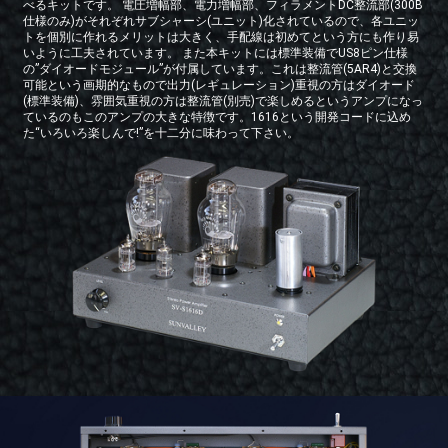
べるキットです。 電圧増幅部、電力増幅部、フィラメントDC整流部(300B
仕様のみ)がそれぞれサブシャーシ(ユニット)化されているので、各ユニッ
トを個別に作れるメリットは大きく、手配線は初めてという方にも作り易
いように工夫されています。 また本キットには標準装備でUS8ピン仕様
の”ダイオードモジュール”が付属しています。これは整流管(5AR4)と交換
可能という画期的なもので出力(レギュレーション)重視の方はダイオード
(標準装備)、雰囲気重視の方は整流管(別売)で楽しめるというアンプになっ
ているのもこのアンプの大きな特徴です。1616という開発コードに込め
た“いろいろ楽しんで!”を十二分に味わって下さい。