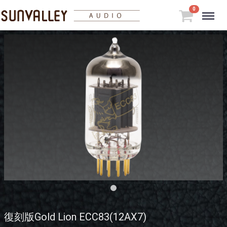
Menu
0
復刻版Gold Lion ECC83(12AX7)