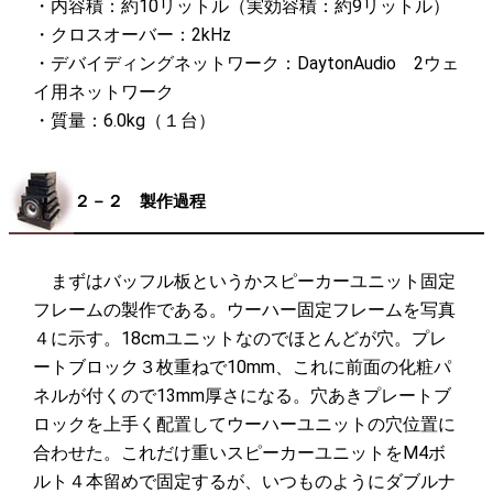
・内容積：約10リットル（実効容積：約9リットル）
・クロスオーバー：2kHz
・デバイディングネットワーク：DaytonAudio 2ウェ
イ用ネットワーク
・質量：6.0kg（１台）
２－２ 製作過程
まずはバッフル板というかスピーカーユニット固定
フレームの製作である。ウーハー固定フレームを写真
４に示す。18cmユニットなのでほとんどが穴。プレ
ートブロック３枚重ねで10mm、これに前面の化粧パ
ネルが付くので13mm厚さになる。穴あきプレートブ
ロックを上手く配置してウーハーユニットの穴位置に
合わせた。これだけ重いスピーカーユニットをM4ボ
ルト４本留めで固定するが、いつものようにダブルナ