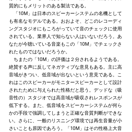
質的にもメリットのある製法である。
「10M」は日本のスピーカーシステムの名機として
も有名なモデルである。おおよそ、どこのレコーディ
ングスタジオにもころがっていて音のチェックに使用
されている。業界人で知らない人はいないだろう。あ
なたが今聴いている音楽もこの「10M」でチェックさ
れたものではないだろうか。
ちまたの「10M」の評価は２分されるようである。
絶賛する声に反してネガティブな意見もある。主に高
音域がきつい、低音域が出ないという意見である。こ
れはこのスピーカーがモニタースピーカーとして設計
されたために与えられた性格だと思う。デッドな（吸
音性の）スタジオでは高音域が吸収されレスポンスが
低下する。また、低音域をスピーカーシステムが何ら
かの手段で強調してしまうと正確な音質判断ができな
い。さらに、一般のリスニング環境では再生音量が小
さいことも原因であろう。「10M」はその性格上大音