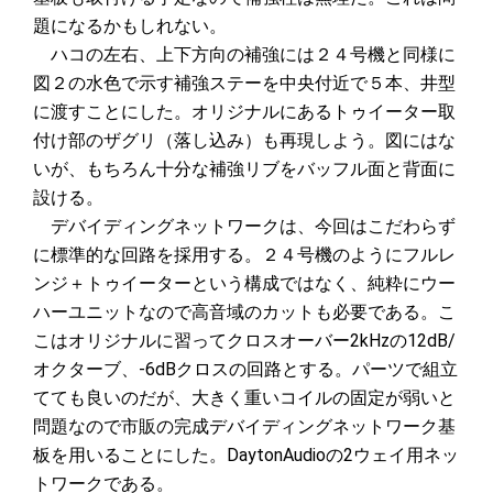
題になるかもしれない。
ハコの左右、上下方向の補強には２４号機と同様に
図２の水色で示す補強ステーを中央付近で５本、井型
に渡すことにした。オリジナルにあるトゥイーター取
付け部のザグリ（落し込み）も再現しよう。図にはな
いが、もちろん十分な補強リブをバッフル面と背面に
設ける。
デバイディングネットワークは、今回はこだわらず
に標準的な回路を採用する。２４号機のようにフルレ
ンジ＋トゥイーターという構成ではなく、純粋にウー
ハーユニットなので高音域のカットも必要である。こ
こはオリジナルに習ってクロスオーバー2kHzの12dB/
オクターブ、-6dBクロスの回路とする。パーツで組立
てても良いのだが、大きく重いコイルの固定が弱いと
問題なので市販の完成デバイディングネットワーク基
板を用いることにした。DaytonAudioの2ウェイ用ネッ
トワークである。