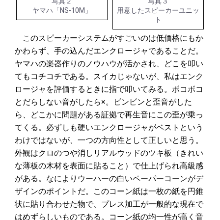
写真２
写真３
ヤマハ「NS-10M」
用意したスピーカーユニッ
ト
このスピーカーシステムがすごいのは低価格にもか
かわらず、手の込んだエンクロージャであることだ。
ヤマハの楽器作りのノウハウが活かされ、どこを叩い
てもコチコチである。スイカじゃないが、私はエンク
ロージャを評価するときに指で叩いてみる。ボコボコ
とだらしない音がしたら×。ビンビンと歪音がした
ら、どこかに問題がある証拠で再生音にこの歪が乗っ
てくる。必ずしも硬いエンクロージャがベストという
わけではないが、一つの方向性として正しいと思う。
外観はクロのつや消しリアルウッドのツキ板（きれい
な薄板の木材を表面に貼ること）で仕上げられ高級感
がある。なによりウーハーの白いペーパーコーンがデ
ザインのポイントだ。このコーン紙は一枚の紙を円錐
状に貼り合わせた物で、プレス加工が一般的な現在で
はめずらしいものである。コーン紙の均一性が高く音