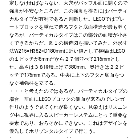
定しなければならない。大穴がバッフル面に開くので
強度が不安なところだ。この強度を得るにはバーティ
カルタイプが有利であると判断した。LEGOではプレ
ートブロックを重ねて造るフタと底面構造が最も弱く
なるが、バーティカルタイプはこの部分の面積が小さ
くできるからだ。図１の構造図を描いてみた。外形寸
法W215×H382×D180mmに近い値として横幅はLEGO
の１ピッチが8mmだから２７個並べて216mmとし
た。高さは３８段積上げて380mm、奥行きは２２ピ
ッチで176mmである。中央に上下のフタと底面をつ
なぐ補強柱を立てる。
・・・と考えたのではあるが、バーティカルタイプの
場合、前面にLEGOブロックの側面が来るのでレンガ
作りのようで見てくれが良くない。見栄えはリスニン
グ中に視界に入るスピーカーシステムにとって重要な
要素であり、おろそかにできない。これはデザインを
優先してホリゾンタルタイプで行こう。