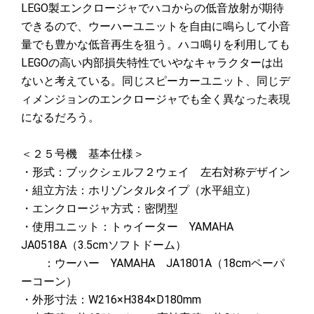
LEGO製エンクロージャでハコからの低音放射が期待
できるので、ウーハーユニットを自由に鳴らして小音
量でも豊かな低音再生を狙う。ハコ鳴りを利用しても
LEGOの高い内部損失特性でいやなキャラクターは出
ないと考えている。同じスピーカーユニット、同じデ
ィメンジョンのエンクロージャでも全く異なった表現
になるだろう。
＜２５号機 基本仕様＞
・形式：ブックシェルフ２ウェイ 左右対称デザイン
・組立方法：ホリゾンタルタイプ（水平組立）
・エンクロージャ方式：密閉型
・使用ユニット：トゥイーター YAMAHA
JA0518A（3.5cmソフトドーム）
：ウーハー YAMAHA JA1801A（18cmペーパ
ーコーン）
・外形寸法：W216×H384×D180mm