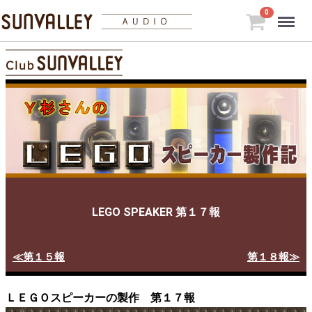
Menu
0
LEGO SPEAKER 第１７報
≪第１５報
第１８報≫
ＬＥＧＯスピーカーの製作 第１７報