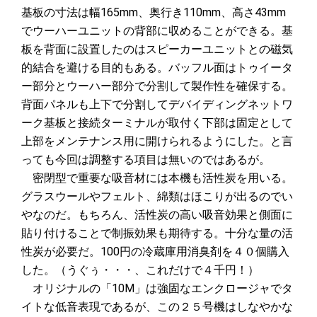
基板の寸法は幅165mm、奥行き110mm、高さ43mm
でウーハーユニットの背部に収めることができる。基
板を背面に設置したのはスピーカーユニットとの磁気
的結合を避ける目的もある。バッフル面はトゥイータ
ー部分とウーハー部分で分割して製作性を確保する。
背面パネルも上下で分割してデバイディングネットワ
ーク基板と接続ターミナルが取付く下部は固定として
上部をメンテナンス用に開けられるようにした。と言
っても今回は調整する項目は無いのではあるが。
密閉型で重要な吸音材には本機も活性炭を用いる。
グラスウールやフェルト、綿類はほこりが出るのでい
やなのだ。もちろん、活性炭の高い吸音効果と側面に
貼り付けることで制振効果も期待する。十分な量の活
性炭が必要だ。100円の冷蔵庫用消臭剤を４０個購入
した。（うぐぅ・・・、これだけで４千円！）
オリジナルの「10M」は強固なエンクロージャでタ
イトな低音表現であるが、この２５号機はしなやかな