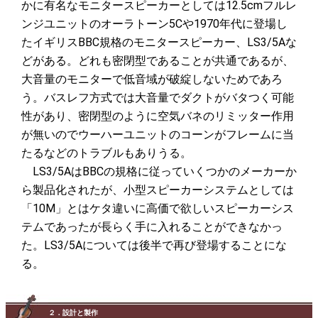
かに有名なモニタースピーカーとしては12.5cmフルレ
ンジユニットのオーラトーン5Cや1970年代に登場し
たイギリスBBC規格のモニタースピーカー、LS3/5Aな
どがある。どれも密閉型であることが共通であるが、
大音量のモニターで低音域が破綻しないためであろ
う。バスレフ方式では大音量でダクトがバタつく可能
性があり、密閉型のように空気バネのリミッター作用
が無いのでウーハーユニットのコーンがフレームに当
たるなどのトラブルもありうる。
LS3/5AはBBCの規格に従っていくつかのメーカーか
ら製品化されたが、小型スピーカーシステムとしては
「10M」とはケタ違いに高価で欲しいスピーカーシス
テムであったが長らく手に入れることができなかっ
た。LS3/5Aについては後半で再び登場することにな
る。
２．設計と製作