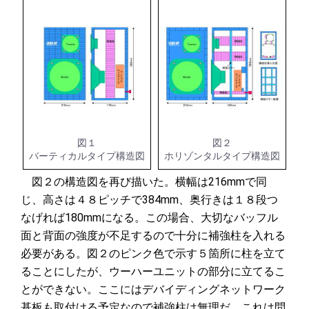
図１
図２
バーティカルタイプ構造図
ホリゾンタルタイプ構造図
図２の構造図を再び描いた。横幅は216mmで同
じ、高さは４８ピッチで384mm、奥行きは１８段つ
なげれば180mmになる。この場合、大切なバッフル
面と背面の強度が不足するので十分に補強柱を入れる
必要がある。図２のピンク色で示す５箇所に柱を立て
ることにしたが、ウーハーユニットの部分に立てるこ
とができない。ここにはデバイディングネットワーク
基板も取付ける予定なので補強柱は無理だ。これは問