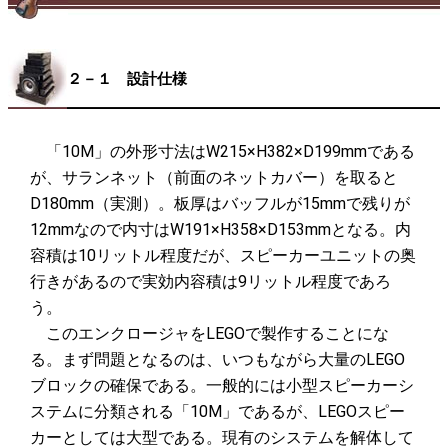
２－１ 設計仕様
「10M」の外形寸法はW215×H382×D199mmである
が、サランネット（前面のネットカバー）を取ると
D180mm（実測）。板厚はバッフルが15mmで残りが
12mmなので内寸はW191×H358×D153mmとなる。内
容積は10リットル程度だが、スピーカーユニットの奥
行きがあるので実効内容積は9リットル程度であろ
う。
このエンクロージャをLEGOで製作することにな
る。まず問題となるのは、いつもながら大量のLEGO
ブロックの確保である。一般的には小型スピーカーシ
ステムに分類される「10M」であるが、LEGOスピー
カーとしては大型である。現有のシステムを解体して