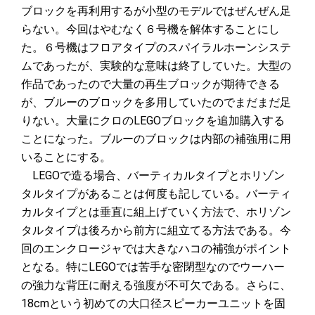
ブロックを再利用するが小型のモデルではぜんぜん足
らない。今回はやむなく６号機を解体することにし
た。６号機はフロアタイプのスパイラルホーンシステ
ムであったが、実験的な意味は終了していた。大型の
作品であったので大量の再生ブロックが期待できる
が、ブルーのブロックを多用していたのでまだまだ足
りない。大量にクロのLEGOブロックを追加購入する
ことになった。ブルーのブロックは内部の補強用に用
いることにする。
LEGOで造る場合、バーティカルタイプとホリゾン
タルタイプがあることは何度も記している。バーティ
カルタイプとは垂直に組上げていく方法で、ホリゾン
タルタイプは後ろから前方に組立てる方法である。今
回のエンクロージャでは大きなハコの補強がポイント
となる。特にLEGOでは苦手な密閉型なのでウーハー
の強力な背圧に耐える強度が不可欠である。さらに、
18cmという初めての大口径スピーカーユニットを固