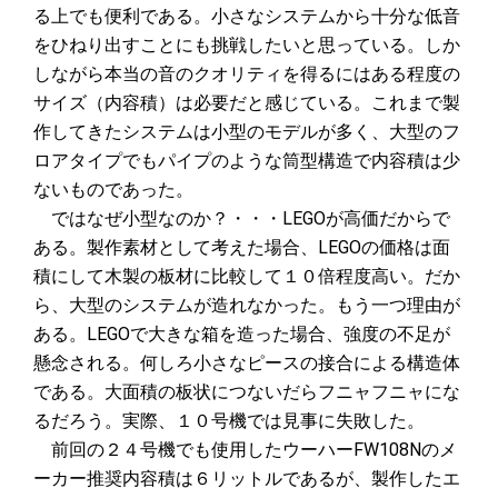
る上でも便利である。小さなシステムから十分な低音
をひねり出すことにも挑戦したいと思っている。しか
しながら本当の音のクオリティを得るにはある程度の
サイズ（内容積）は必要だと感じている。これまで製
作してきたシステムは小型のモデルが多く、大型のフ
ロアタイプでもパイプのような筒型構造で内容積は少
ないものであった。
ではなぜ小型なのか？・・・LEGOが高価だからで
ある。製作素材として考えた場合、LEGOの価格は面
積にして木製の板材に比較して１０倍程度高い。だか
ら、大型のシステムが造れなかった。もう一つ理由が
ある。LEGOで大きな箱を造った場合、強度の不足が
懸念される。何しろ小さなピースの接合による構造体
である。大面積の板状につないだらフニャフニャにな
るだろう。実際、１０号機では見事に失敗した。
前回の２４号機でも使用したウーハーFW108Nのメ
ーカー推奨内容積は６リットルであるが、製作したエ