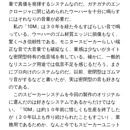
量で真価を発揮するシステムなのだ。ガチガチのエン
クロージャに閉じ込められたウーハーを十分に鳴らす
にはそれなりの音量が必要だ。
私の「10M」は３０年を経た今もすばらしい音で鳴
っている。ウーハーのゴム材質エッジに損傷もなく、
驚くべき信頼性である。モニタースピーカーらしい端
正な音で大音量でも破綻なく、量感は少ないがタイト
な密閉型特有の低音域を有している。確かに、一般的
なリスニング用途では低音不足を感じるだろう。まさ
にプロ向けのシステムなのだ。以前、密閉型はゴムマ
リ音がするなどと書いたが、実は密閉型の音も好きな
のである。
このスピーカーシステムを今回の製作のオリジナル
に選んだのは好きなシステムであるからだけではな
い。「10M」は約１０年前に惜しくも生産を終了した
が（２０年以上も作り続けられたこともすごい）、業
務用であるためか、なんと今でもスピーカーユニット