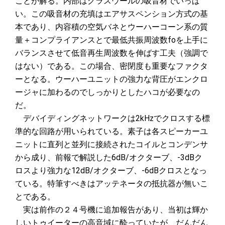
ことが解る。内部はグラスウールの吸音材でいっぱ
い。この吸音材の充填はエアサスペンション方式の基
本であり、内容積の空気バネとウーハーコーン系の質
量＋コンプライアンスとで最低共振周波数foを上手に
バランスさせて低音再生周波数を伸ばす工夫（強調で
はない）である。この場合、密閉度も重要なファクタ
ーとなる。ウーハーユニットの強力な背圧がエンクロ
ージャに加わるのでしっかりとしたハコが必要なの
だ。
デバイディングネットワークは2kHzでクロスする標
準的な回路が用いられている。素子は各スピーカーユ
ニットに直列と並列に接続されたコイルとコンデンサ
から成り、前報で解説した6dB/オクターブ、-3dBク
ロスより強力な12dB/オクターブ、-6dBクロスとなっ
ている。特筆すべきはアッテネータの抵抗器が無いこ
とである。
実は前作の２４号機に追加報告があり、当初は輝か
しいトゥイーターの高音域に酔っていたが、だんだん