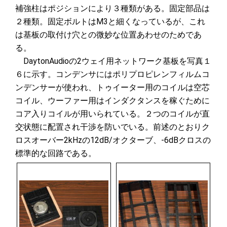
補強柱はポジションにより３種類がある。固定部品は
２種類。固定ボルトはM3と細くなっているが、これ
は基板の取付け穴との微妙な位置あわせのためであ
る。
DaytonAudioの2ウェイ用ネットワーク基板を写真１
６に示す。コンデンサにはポリプロピレンフィルムコ
ンデンサーが使われ、トゥイーター用のコイルは空芯
コイル、ウーファー用はインダクタンスを稼ぐために
コア入りコイルが用いられている。２つのコイルが直
交状態に配置され干渉を防いでいる。前述のとおりク
ロスオーバー2kHzの12dB/オクターブ、-6dBクロスの
標準的な回路である。