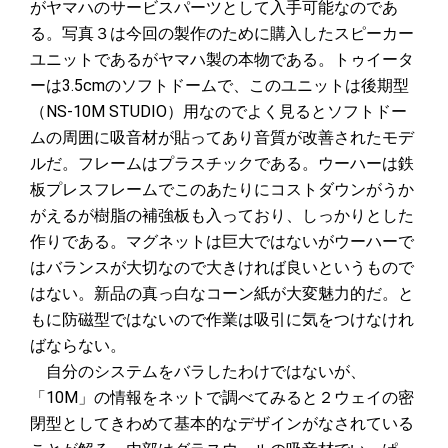
がヤマハのサービスパーツとして入手可能なのであ
る。写真３は今回の製作のために購入したスピーカー
ユニットであるがヤマハ製の本物である。トゥイータ
ーは3.5cmのソフトドームで、このユニットは後期型
（NS-10M STUDIO）用なのでよく見るとソフトドー
ムの周囲に吸音材が貼ってあり音質が改善されたモデ
ルだ。フレームはプラスチックである。ウーハーは鉄
板プレスフレームでこのあたりにコストダウンがうか
がえるが樹脂の補強板も入っており、しっかりとした
作りである。マグネットは巨大ではないがウーハーで
はバランスが大切なので大きければ良いというもので
はない。新品の真っ白なコーン紙が大変魅力的だ。と
もに防磁型ではないので作業は吸引に気をつけなけれ
ばならない。
自分のシステムをバラしたわけではないが、
「10M」の情報をネットで調べてみると２ウェイの密
閉型としてきわめて基本的なデザインがなされている