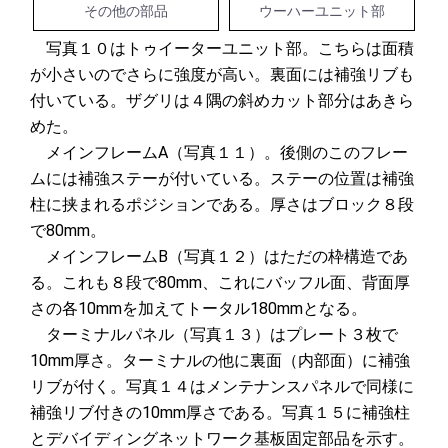
その他の部品
ウーハーユニット部
写真１０はトゥイーターユニット部。こちらは面積
が小さいのでさらに強度が高い。裏面には補強リブも
付いている。ザグリは４隅の斜めカット部分はあきら
めた。
メインフレームA（写真１１）。後側のこのフレー
ムには補強ステーが付いている。ステーの位置は補強
柱に挟まれるポジションである。厚さはブロック８段
で80mm。
メインフレームB（写真１２）はただの枠構造であ
る。これも８段で80mm、これにバッフル面、背面厚
さの各10mmを加えてトータル180mmとなる。
ターミナルパネル（写真１３）はプレート３枚で
10mm厚さ。ターミナルの他に裏面（内部面）に補強
リブが付く。写真１４はメンテナンスパネルで同様に
補強リブ付きの10mm厚さである。写真１５に補強柱
とデバイディングネットワーク基板固定部品を示す。