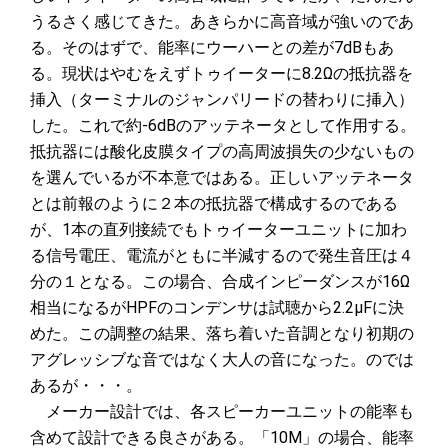
うるさく感じてきた。あきらかに高音域が強いのであ
る。そのはずで、能率にウーハーとの差が7dBもあ
る。現状はやむをえずトゥイーターに8.2Ωの抵抗器を
挿入（ターミナルのジャンパリードの替わりに挿入）
した。これで約-6dBのアッテネータとして作用する。
抵抗器には酸化皮膜タイプの高周波損失の少ないもの
を選んでいるが不本意ではある。正しいアッテネータ
とは前報のように２本の抵抗器で構成するのである
が、1本の直列接続でもトゥイーターユニットに加わ
る信号電圧、電流がともに半減するので発生音圧は４
分の１となる。この場合、合成インピーダンスが16Ω
相当になるがHPFのコンデンサは試聴から2.2μFに決
めた。この調整の結果、落ち着いた音調となり初期の
アグレッシブな音ではなく大人の音になった。のでは
あるが・・・。
メーカー設計では、各スピーカーユニットの能率も
含めて設計できる良さがある。「10M」の場合、能率