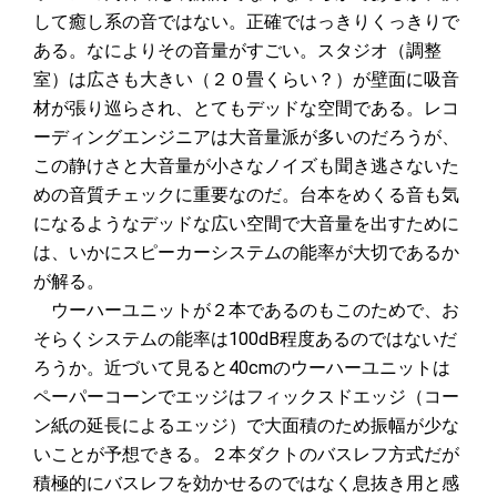
して癒し系の音ではない。正確ではっきりくっきりで
ある。なによりその音量がすごい。スタジオ（調整
室）は広さも大きい（２０畳くらい？）が壁面に吸音
材が張り巡らされ、とてもデッドな空間である。レコ
ーディングエンジニアは大音量派が多いのだろうが、
この静けさと大音量が小さなノイズも聞き逃さないた
めの音質チェックに重要なのだ。台本をめくる音も気
になるようなデッドな広い空間で大音量を出すために
は、いかにスピーカーシステムの能率が大切であるか
が解る。
ウーハーユニットが２本であるのもこのためで、お
そらくシステムの能率は100dB程度あるのではないだ
ろうか。近づいて見ると40cmのウーハーユニットは
ペーパーコーンでエッジはフィックスドエッジ（コー
ン紙の延長によるエッジ）で大面積のため振幅が少な
いことが予想できる。２本ダクトのバスレフ方式だが
積極的にバスレフを効かせるのではなく息抜き用と感