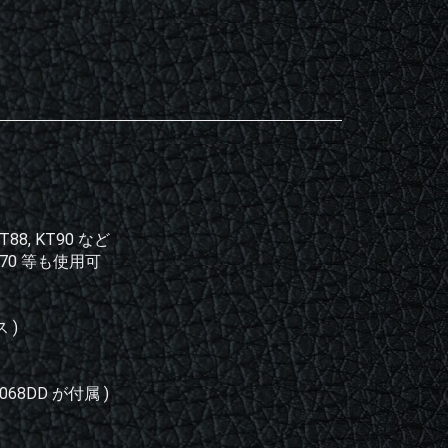
 KT88, KT90 など
170 等も使用可
 )
8DD が付属 )