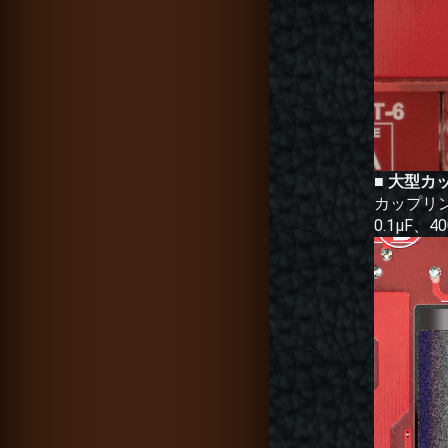
■ 大型
カップリン
0.1μF