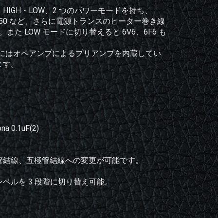
と HIGH・LOW、2 つのパワーモードを持ち、
881、6550 など、さらに電源トランスのヒーター巻き線
また LOW モードに切り替えると 6V6、6F6 も
2 にはオペアンプによるプリアンプを内蔵してい
ます。
a 0.1uF(2)
管結線、五極管結線への変更が可能です。
ベルを 3 段階に切り替え可能。