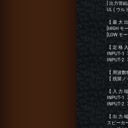
[ 出力管結
UL ( ウル
【 最 大 
[HIGH モード
[LOW モード
【 定 格 
INPUT-1︓
INPUT-2
【 周波数特
【 残留ノイズ
【 入 力 
INPUT-
INPUT
【 出 力 
スピーカー