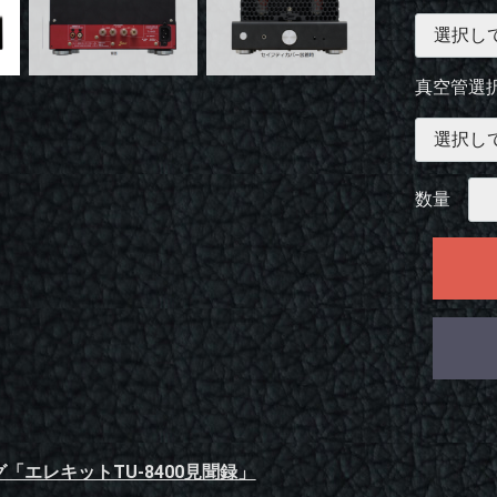
真空管選択(
数量
「エレキットTU-8400見聞録」