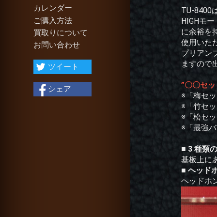
カレンダー
TU-84
ご購入方法
HIGHモー
に余裕を持
買取りについて
使用いた
お問い合わせ
プリアンプ
ますので
ツイート
”〇〇セッ
シェア
※「梅セット」
※「竹セット」
※「松セット」：
※「最強バージョ
■ 3 種
基板上に
■ ヘッド
ヘッドホ