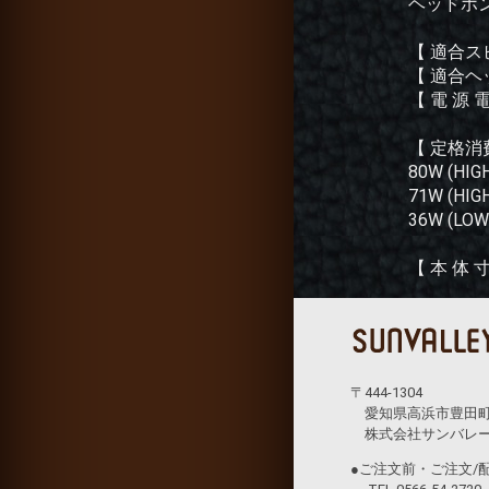
ヘッドホン出
【 適合スピー
【 適合ヘッ
【 電 源 電
【 定格消
80W (HI
71W (HI
36W (LO
【 本 体 
〒444-1304
愛知県高浜市豊田町1丁
株式会社サンバレー
●ご注文前・ご注文/