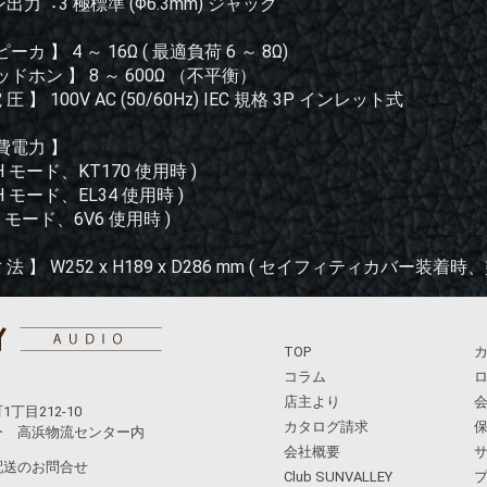
力︓3 極標準 (Φ6.3mm) ジャック
カ 】 4 ～ 16Ω ( 最適負荷 6 ～ 8Ω)
ドホン 】 8 ～ 600Ω （不平衡）
 圧 】 100V AC (50/60Hz) IEC 規格 3P インレット式
費電力 】
GH モード、KT170 使用時 )
GH モード、EL34 使用時 )
W モード、6V6 使用時 )
寸 法 】 W252 x H189 x D286 mm ( セイフィティカバー装着
TOP
コラム
店主より
目212-10
カタログ請求
 高浜物流センター内
会社概要
配送のお問合せ
Club SUNVALLEY