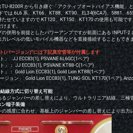
00はTU-8200R から引き継ぐ「アクティブオートバイアス機能」
ドでは 6L6 系、KT66、KT88、KT90、EL34(6CA7)、5
たせていますので KT120、KT150、KT170 の使用も可能です。
だけます。
の併用を前提としたパワーアンプですが前面にある INPUT-
出力レベルの低いモバイル機器などを直接接続することもでき
ト(バージョン)”には下記真空管等が付属します
: JJ ECC83(1), PSVANE 6L6GC(1ペア)
： JJ ECC83(1), PSVANE KT88-C(1ペア)
 Gold Lion ECC83(1), Gold Lion KT88(1ペア)
ン」: Gold Lion ECC83(1), TUNG-SOL KT170(1ペア), Arizon
類の結線方式に切り替え可能
あるジャンパーの差し替えにより、ウルトラリニア結線、三極
ホン端子装備
ンの感度に合わせ、基板上のジャンパーの差し替えにより出力レ