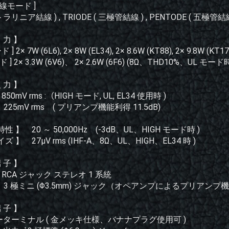
線モード ]
トラリニア結線 ) , TRIODE ( 三極管結線 ) , PENTODE ( 五極管結線
出 力 】
 ] 2× 7W (6L6), 2× 8W (EL34), 2× 8.6W (KT88), 2× 9.8W (KT17
 ] 2× 3.3W (6V6)、 2× 2.6W (6F6) (8Ω、THD10%、UL モード時
入 力 】
850mV rms :（HIGH モード, UL, EL34 使用時 )
︓ 225mV rms ( プリアンプ機能利得 11.5dB)
性 】 20 ～ 50,000Hz (-3dB、UL、HIGH モード時 )
 】 27µV rms (IHF-A、8Ω、UL、HIGH、EL34 時 )
端 子 】
1︓RCA ジャック ステレオ 1 系統
-2︓ 3 極ミニ (Φ3.5mm) ジャック（オペアンプによるプリアン
端 子 】
ターミナル ( 金メッキ仕様、バナナプラグ使用可 )