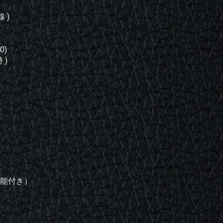
 )
0)
 )
プ機能付き）