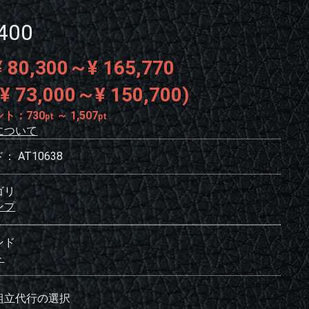
400
 80,300～¥ 165,770
¥ 73,000～¥ 150,700)
ント：
730
～
1,507
pt
pt
について
ド：
AT10638
ゴリ
ンプ
ンド
ト
組立代行の選択