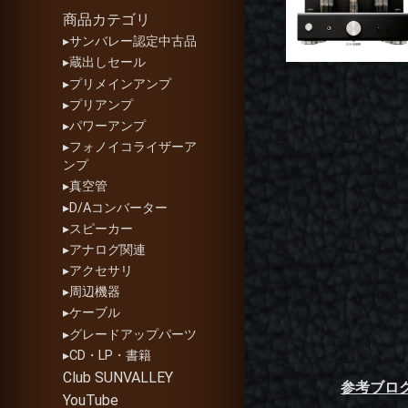
商品カテゴリ
▸サンバレー認定中古品
▸蔵出しセール
▸プリメインアンプ
▸プリアンプ
▸パワーアンプ
▸フォノイコライザーア
ンプ
▸真空管
▸D/Aコンバーター
▸スピーカー
▸アナログ関連
▸アクセサリ
▸周辺機器
▸ケーブル
▸グレードアップパーツ
▸CD・LP・書籍
Club SUNVALLEY
参考ブログ
YouTube