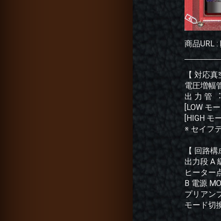
商品URL :
【 対応真
電圧増幅管 ︓
出 力 管 
[LOW モー
[HIGH モー
※ セイフ
【 回路構
出力段 A
ヒーター点
B 電源 M
プリアンプ
モード切換 