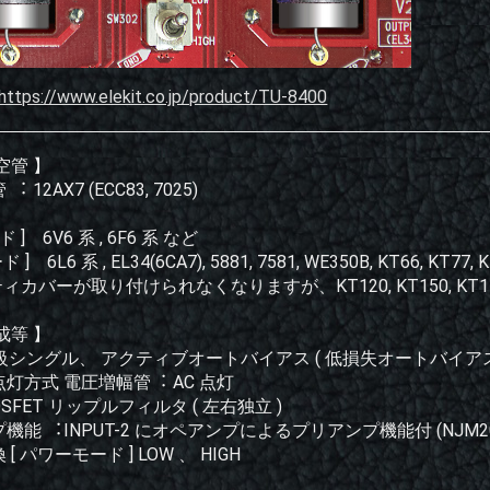
https://www.elekit.co.jp/product/TU-8400
空管 】
 12AX7 (ECC83, 7025)
︓
ド ] 6V6 系 , 6F6 系 など
ド ] 6L6 系 , EL34(6CA7), 5881, 7581, WE350B, KT66, KT77,
ティカバーが取り付けられなくなりますが、KT120, KT150, KT
成等 】
 級シングル、 アクティブオートバイアス ( 低損失オートバイアス
灯方式 電圧増幅管︓ AC 点灯
OSFET リップルフィルタ ( 左右独立 )
機能 ︓INPUT-2 にオペアンプによるプリアンプ機能付 (NJM206
[ パワーモード ] LOW 、 HIGH