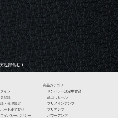
時、突起部含む )
カート
商品カテゴリ
ログイン
サンバレー認定中古品
会員登録
蔵出しセール
保証・修理規定
プリメインアンプ
サポート終了製品
プリアンプ
プライバシーポリシー
パワーアンプ