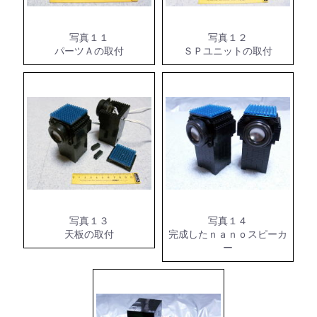
写真１１
写真１２
パーツＡの取付
ＳＰユニットの取付
写真１３
写真１４
天板の取付
完成したｎａｎｏスピーカ
ー