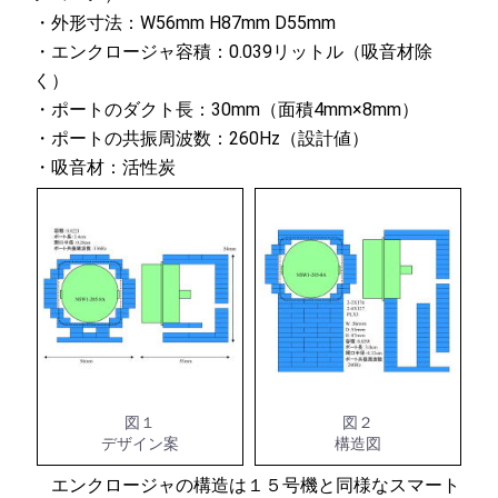
・外形寸法：W56mm H87mm D55mm
・エンクロージャ容積：0.039リットル（吸音材除
く）
・ポートのダクト長：30mm（面積4mm×8mm）
・ポートの共振周波数：260Hz（設計値）
・吸音材：活性炭
図１
図２
デザイン案
構造図
エンクロージャの構造は１５号機と同様なスマート