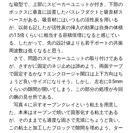
な箱型で、上部にスピーカーユニットが付き、下部の
ボックスに垂直に設置したバスレフダクトと吸音材ス
ペースがある。吸音材にはいつもの活性炭を用いる
が、以前も記したが活性炭の挿入の効果は自身の体積
の1.5倍くらいに相当する容積倍増になると感じてい
る。したがって、先の設計値よりも若干ポートの共振
周波数は低くなると思う。
さて、問題のスピーカーユニットの取り付けである
が、さすがに固定のネジ止めは諦めよう。両面テープ
で固定するかな？エンクロージャ開口は上下方向はち
ょうど良いサイズになりそう。しかし、左右に0.5mm
くらいの隙間が開いてしまう。この部分の処理が今回
の腕の見せ所である。
写真４に示すオーブンクレイという粘土を用意し
た。本来はオーブンで焼いて固形化する粘土である
が、そのままでも適度な固さで充填にちょうど良い。
この粘土と加工したブロックで隙間を埋めよう。ター