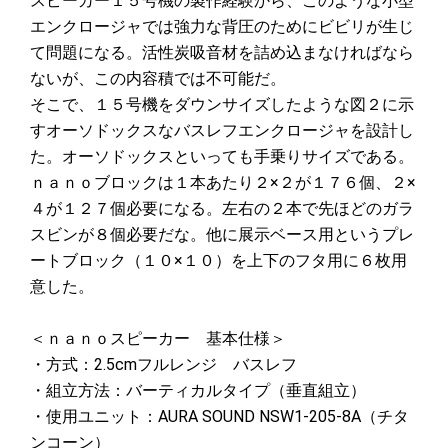
スピーカー１５号機の製作経験から、このような小型
エンクロージャでは強力な背圧のためにビビリが生じ
て問題になる。活性炭吸音材を詰め込まなければなら
ないが、この内容積では不可能だ。
そこで、１５号機をダウンサイズしたような図２に示
すオーソドックスなバスレフエンクロージャを設計し
た。オーソドックスといっても手乗りサイズである。
ｎａｎｏブロックは１本あたり２×２が１７６個、２×
４が１２７個必要になる。左右の２本で先ほどのガラ
スビンが８個必要だな。他に展示ベース用というプレ
ートブロック（１０×１０）を上下のフタ用に６枚用
意した。
＜ｎａｎｏスピーカー 基本仕様＞
・方式：2.5cmフルレンジ バスレフ
・組立方法：バーティカルタイプ（垂直組立）
・使用ユニット：AURA SOUND NSW1-205-8A（チタ
ンコーン）