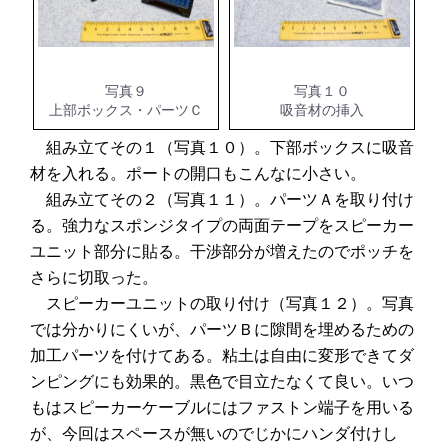
写真９
写真１０
上部ボックス・パーツＣ
吸音材の挿入
組み立てその１（写真１０）。下部ボックスに吸音
材を入れる。ポートの開口もこんなに小さい。
組み立てその２（写真１１）。パーツＡを取り付け
る。強力なスポンジタイプの両面テープをスピーカー
ユニット部分に貼る。干渉部分が増えたのでポッチを
さらに切取った。
スピーカーユニットの取り付け（写真１２）。写真
では分かりにくいが、パーツＢに隙間を埋めるための
加工パーツを付けてある。粘土は自由に変形できてダ
ンピングにも効果的。黒色で目立たなくて良い。いつ
もはスピーカーケーブルにはファストン端子を用いる
が、今回はスペースが無いのでじかにハンダ付けし