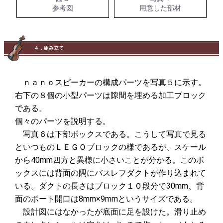
参考図
用意した部材
４．組み立て
ｎａｎｏスピーカーの構成パーツを写真５に示す。
右下の８個の小型パーツは隙間を埋める加工ブロック
である。
個々のパーツを説明する。
写真６は下部ボックスである。こうして写真で見る
といつものＬＥＧＯブロックの様であるが、スケール
から40mm四方と異様に小さいことが分かる。このボ
ックスには背面の隅にバスレフダクトが作り込まれて
いる。ダクトの長さはブロック１０段分で30mm、背
面のポート開口は8mm×9mmというサイズである。
設計図にはなかったが底面に足を設けた。滑り止め