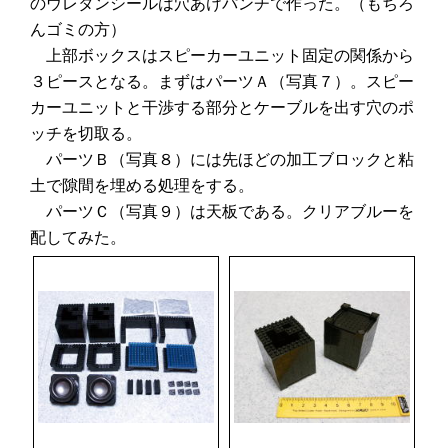
のウレタンシールは穴あけパンチで作った。（もちろ
んゴミの方）
上部ボックスはスピーカーユニット固定の関係から
３ピースとなる。まずはパーツＡ（写真７）。スピー
カーユニットと干渉する部分とケーブルを出す穴のポ
ッチを切取る。
パーツＢ（写真８）には先ほどの加工ブロックと粘
土で隙間を埋める処理をする。
パーツＣ（写真９）は天板である。クリアブルーを
配してみた。