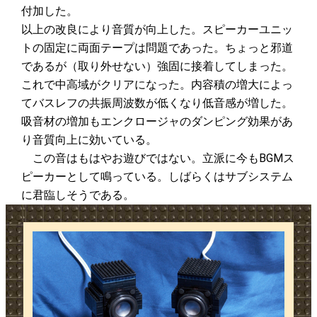
付加した。
以上の改良により音質が向上した。スピーカーユニッ
トの固定に両面テープは問題であった。ちょっと邪道
であるが（取り外せない）強固に接着してしまった。
これで中高域がクリアになった。内容積の増大によっ
てバスレフの共振周波数が低くなり低音感が増した。
吸音材の増加もエンクロージャのダンピング効果があ
り音質向上に効いている。
この音はもはやお遊びではない。立派に今もBGMス
ピーカーとして鳴っている。しばらくはサブシステム
に君臨しそうである。