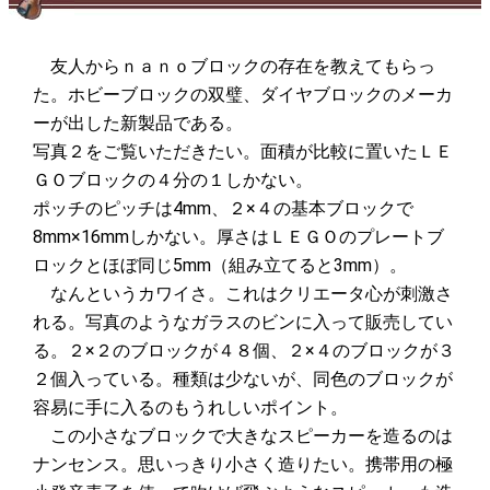
友人からｎａｎｏブロックの存在を教えてもらっ
た。ホビーブロックの双璧、ダイヤブロックのメーカ
ーが出した新製品である。
写真２をご覧いただきたい。面積が比較に置いたＬＥ
ＧＯブロックの４分の１しかない。
ポッチのピッチは4mm、２×４の基本ブロックで
8mm×16mmしかない。厚さはＬＥＧＯのプレートブ
ロックとほぼ同じ5mm（組み立てると3mm）。
なんというカワイさ。これはクリエータ心が刺激さ
れる。写真のようなガラスのビンに入って販売してい
る。２×２のブロックが４８個、２×４のブロックが３
２個入っている。種類は少ないが、同色のブロックが
容易に手に入るのもうれしいポイント。
この小さなブロックで大きなスピーカーを造るのは
ナンセンス。思いっきり小さく造りたい。携帯用の極