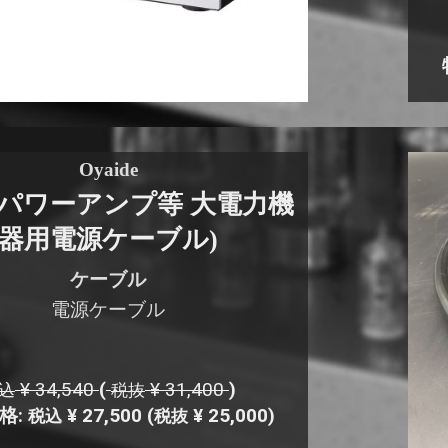
Oyaide
01(パワーアンプ等 大電力機
器用電源ケーブル)
ケーブル
電源ケーブル
¥ 34,540
(
¥ 31,400
)
込
税抜
格:
¥ 27,500
(
¥ 25,000)
税込
税抜