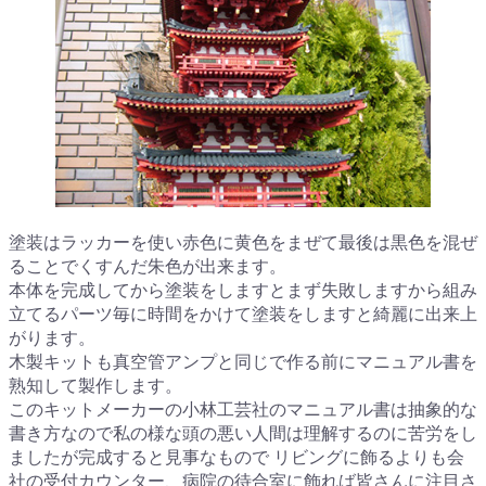
塗装はラッカーを使い赤色に黄色をまぜて最後は黒色を混ぜ
ることでくすんだ朱色が出来ます。
本体を完成してから塗装をしますとまず失敗しますから組み
立てるパーツ毎に時間をかけて塗装をしますと綺麗に出来上
がります。
木製キットも真空管アンプと同じで作る前にマニュアル書を
熟知して製作します。
このキットメーカーの小林工芸社のマニュアル書は抽象的な
書き方なので私の様な頭の悪い人間は理解するのに苦労をし
ましたが完成すると見事なもので リビングに飾るよりも会
社の受付カウンター、病院の待合室に飾れば皆さんに注目さ