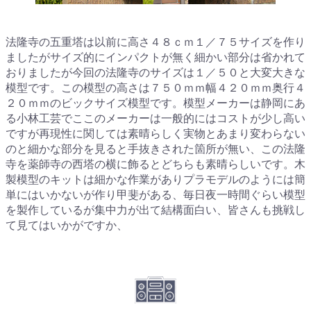
法隆寺の五重塔は以前に高さ４８ｃｍ１／７５サイズを作り
ましたがサイズ的にインパクトが無く細かい部分は省かれて
おりましたが今回の法隆寺のサイズは１／５０と大変大きな
模型です。この模型の高さは７５０ｍｍ幅４２０ｍｍ奥行４
２０ｍｍのビックサイズ模型です。模型メーカーは静岡にあ
る小林工芸でここのメーカーは一般的にはコストが少し高い
ですが再現性に関しては素晴らしく実物とあまり変わらない
のと細かな部分を見ると手抜きされた箇所が無い、この法隆
寺を薬師寺の西塔の横に飾るとどちらも素晴らしいです。木
製模型のキットは細かな作業がありプラモデルのようには簡
単にはいかないが作り甲斐がある、毎日夜一時間ぐらい模型
を製作しているが集中力が出て結構面白い、皆さんも挑戦し
て見てはいかがですか、