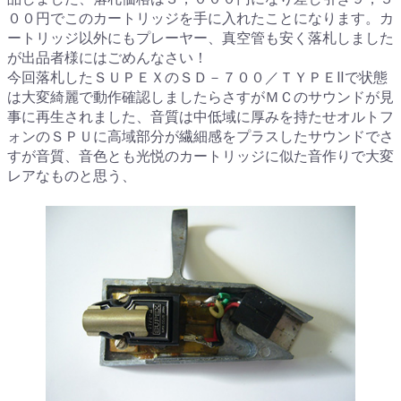
００円でこのカートリッジを手に入れたことになります。カ
ートリッジ以外にもプレーヤー、真空管も安く落札しました
が出品者様にはごめんなさい！
今回落札したＳＵＰＥＸのＳＤ－７００／ＴＹＰＥⅡで状態
は大変綺麗で動作確認しましたらさすがＭＣのサウンドが見
事に再生されました、音質は中低域に厚みを持たせオルトフ
ォンのＳＰＵに高域部分が繊細感をプラスしたサウンドでさ
すが音質、音色とも光悦のカートリッジに似た音作りで大変
レアなものと思う、