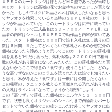
ＵＰＥＸのカートリッジはほとんどＭＣ型であったが当時も
ＭＣカートリッジは高嶺の花でお金持ちのマニアしか買えな
かった、もしヤフオクに出品されれば購入したいなぁと思っ
てヤフオクを検索していると当時のＳＵＰＥＸ社のカートリ
ッジが出品されていた、このカートリッジは広告に載ってい
たカートリッジで正式品名はＳＤ－７００／ＴＹＰＥⅡ、出
品者の内容はシェルもＳＵＰＥＸで動作品と内容が書いてあ
った、スタート価格は１０００円で誰も入札は無し残りの日
数は６日間、果たしてどれぐらいで落札されるのか想定外の
価格になったら諦めようと思ってこのカートリッジの落札相
場を見ると1件だけあった、落札価格は３２０００円で相当
数の入札があり競合になったみたいだ、この落札価格だと買
えないからここで得意の「裏ワザ」使うことにした、どのよ
うな裏ワザなのかこのコラムを読まれた方は誰でも知りたい
と思う。私が考えた「裏ワザ」は一般には公開したくない、
この秘密のテクニックを教えると真似される恐れがあり今後
の入札はライバルになってしまうから秘密にしよう、
この「裏ワザ」で落札した価格はシェル付き１２，５００円
です。状態も良くオリジナルのシェル付きで勿論針カバーも
セットで付いた価格でこの後シェルだけ外してヤフオクに出
品しました、落札価格は３，０００円になり差し引き９，５