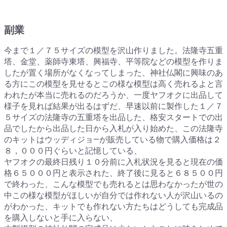
副業
今まで１／７５サイズの模型を沢山作りました。法隆寺五重
塔、金堂、薬師寺東塔、興福寺、平等院などの模型を作りま
したが置く場所がなくなってしまった、神社仏閣に興味のあ
る方にこの模型を見せるとこの様な模型は高く売れるよと言
われたが本当に売れるのだろうか、一度ヤフオクに出品して
様子を見れば結果が出るはずだ、早速以前に製作した１／７
５サイズの法隆寺の五重塔を出品した、格安スタートでの出
品でしたから出品した日から入札が入り始めた、この法隆寺
のキットはウッディジョ―が販売している物で購入価格は２
８，０００円ぐらいと記憶している、
ヤフオクの最終日残り１０分前に入札状況を見ると現在の価
格６５０００円と表示された、終了後に見ると６８５００円
で終わった、こんな模型でも売れるとは思わなかったが世の
中この様な模型がほしいが自分では作れない人が沢山いるの
がわかった、キットでも作れない方たちはどうしても完成品
を購入しないと手に入らない、