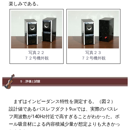
楽しみである。
写真２２
写真２３
７２号機外観
７２号機外観
５．評価と試聴
まずはインピーダンス特性を測定する。（図２）
設計値であるバスレフダクト9㎝では、実際のバスレ
フ周波数が140Hz付近で高すぎることがわかった。ボ
ール吸音材による内容積減少量が想定よりも大きかっ