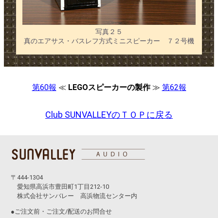
写真２５
真のエアサス・バスレフ方式ミニスピーカー ７２号機
第60報
≪
LEGOスピーカーの製作
≫
第62報
Club SUNVALLEYのＴＯＰに戻る
〒444-1304
愛知県高浜市豊田町1丁目212-10
株式会社サンバレー 高浜物流センター内
●ご注文前・ご注文/配送のお問合せ