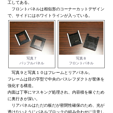
工してある。
フロントパネルは相似形のコーナーカットデザイン
で、サイドにはホワイトラインが入っている。
写真７
写真８
バッフルパネル
フロントパネル
写真９と写真１０はフレームとリアパネル。
フレームは目の字型で中央のバスレフダクトが筐体を
強化する構造。
内面は丁寧にマスキング処理され、内容積を稼ぐため
に奥行きが深い。
リアパネルはただの板だが密閉性確保のため、光が
透けないようにパネルブロックの組み合わせに注意し