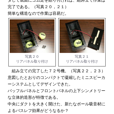
タして底面にゴム足を貼り付ければ、組み立て作業は
完了である。（写真２０，２１）
簡単な構造なので作業は容易だ。
写真２０
写真２１
リアパネル取り付け
リアパネル取り付け
組み立ての完了した７２号機。（写真２２，２３）
意図したとおりのコンパクトで凝縮したミニスピーカ
ーシステムとしてデザインできた。
バッフルパネルとフロントパネルの上下シンメトリー
な立体的造形が特徴である。
中央にダクトを大きく開けた、新たなボール吸音材に
よるバスレフ効果がどうなるか？