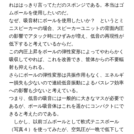
れははっきり言ってただのスポンジである。本当はゴ
ムボールを使用したいのだ。
なぜ、吸音材にボールを使用したいか？ というとミ
ニスピーカーの場合、スピーカーユニットの背面内圧
の影響でアタック時にひずみが増え、低音の再現性が
低下すると考えているからだ。
この内圧上昇をボールの弾性変形によってやわらかく
吸収してやれば、これを改善でき、筐体からの不要輻
射も抑えられる。
さらにボールの弾性変形は共振作用もなく、エネルギ
ー損失も少ないので連続低音振動によるバスレフ効率
への影響も少ないと考えている。
つまり、低音の吸音には一般的に大きなマスが必要で
あるが、ボール吸音体はこれを遥かにコンパクトにで
きると考えたのである。
しかし、以前ゴムボールとして軟式テニスボール
（写真４）を使ってみたが、空気圧が一晩で低下して