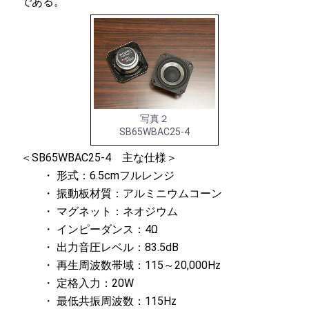
である。
写真２
SB65WBAC25-4
＜SB65WBAC25-4 主な仕様＞
・ 形式：6.5cmフルレンジ
・ 振動板材質：アルミニウムコーン
・ マグネット：ネオジウム
・ インピーダンス：4Ω
・ 出力音圧レベル：83.5dB
・ 再生周波数帯域：115～20,000Hz
・ 定格入力：20W
・ 最低共振周波数：115Hz