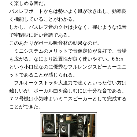
く楽しめる音だ。
バスレフポートからは勢いよく風が吹き出し、効率良
く機能していることがわかる。
しかし、バスレフ音のクセは少なく、弾むような低音
で密閉型に近い音調である。
このあたりがボール吸音材の効果なのだ。
ミニシステムのメリットで音像定位が良好で、音場
も広がる。なにより設置性が良く使いやすい。6.5㎝
という小口径なのに優秀なフルレンジスピーカーユニ
ットであることが感じられる。
フルオーケストラを大迫力で聴くといった使い方は
難しいが、ボーカル曲を楽しむには十分な音である。
７２号機は小気味よいミニスピーカーとして完成する
ことができた。