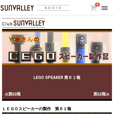
Menu
0
LEGO SPEAKER 第６１報
≪第60報
第62報≫
ＬＥＧＯスピーカーの製作 第６１報