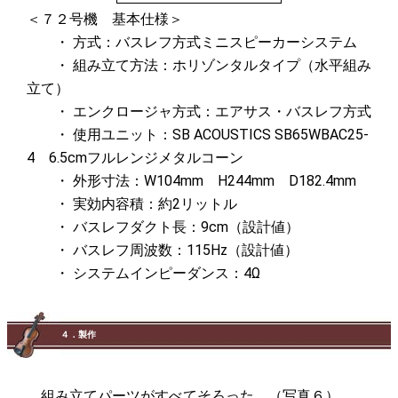
＜７２号機 基本仕様＞
・ 方式：バスレフ方式ミニスピーカーシステム
・ 組み立て方法：ホリゾンタルタイプ（水平組み
立て）
・ エンクロージャ方式：エアサス・バスレフ方式
・ 使用ユニット：SB ACOUSTICS SB65WBAC25-
4 6.5cmフルレンジメタルコーン
・ 外形寸法：W104mm H244mm D182.4mm
・ 実効内容積：約2リットル
・ バスレフダクト長：9cm（設計値）
・ バスレフ周波数：115Hz（設計値）
・ システムインピーダンス：4Ω
４．製作
組み立てパーツがすべてそろった。（写真６）